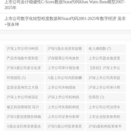
上市公司会计稳健性C-Score数据Stata代码Khan Watts Basu模型2007-
2025年
上市公司数字化转型程度数据和Stata代码2001-2025年数字经济 吴非
+张永珅
沪深上市公司16种高
沪深A股企业高管超额
收入熵指数 (7)
污染重污染企业名单
薪酬与绝对薪酬数据
产品市场集中度和竞
沪深股票公司有效价
上市公司盈余激进度
及环境信息披露EDI指
加Stata计算代码2007-
争力 Stata计算赫芬达
差和相对有效价差数
(6)
沪深A股公司多元化变
上市公司审计报告激
【原创】沪深上市公
数数据2015-2018年 (9)
2019年 (7)
尔 赫希曼HHI指数和
据和stata代码2003-
量行业数目 (6)
进性 审计质量数据
司是否披露CSR社会责
环境报告 (5)
A股上市公司内部薪酬
沪深上市公司高管超
勒纳指数 2000-2018年
2019年 (6)
stata代码结果2000-
任报告 (5)
差距 管理层平均薪酬
额在职消费 高管非货
监督还是掏空之大股
上市公司并购绩效
沪深上市公司审计师
(6)
2020年 (6)
和员工平均薪酬数据
币性私有收益数据和
东持股比列与股价崩
CAR (5)
工作量压力计算Stata代
沪深上市公司错误定
沪深上市公司机构投
交易型 (5)
送stata代码2000-2019
stata代码2006-2019 (5)
盘风险研究数据与stata
码与数据结果2000-
价 资本市场定价效率
资者异质性研究数据
修正的琼斯模型 应计
上市公司长期机构投
上市公司公司治理水
年 (5)
分析实证代码2008-
2021 (5)
数据stata代码2001-
和stata代码2000-2021
盈余管理stata代码和数
资者与短期机构投资
平主成分析法stata代码
沪深A股业绩预告精确
上市公司证券分析师
上市企业投资效率的
2020年 (5)
2021年 (5)
年稳定型 (5)
据计算结果2000-2021
者持股数据stata代码
计算与数据结果2003-
性准确性研究分析数
盈余预测误差分歧度
Chen模型与Biddle模型
A股企业归类变更盈余
沪深A股公司投资者意
沪深a股机构投资者羊