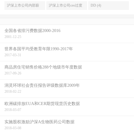
年增加科创板公司 (5)
2001-2021年 (5)
2021年 (5)
据和stata代码2006-
数据stata计算代码结果
数据带stata计算过程代
管理预期核心收益模
见分歧与股价效应数
群行为LSV模型实证数
沪深上市公司内部薪
沪深上市公司ceo过度
DD (4)
2021年 (5)
2001-2021年 (5)
码1998-2021年最优版
型数据与Stata代码
据加stata代码2003-
据及stata代码2011-
酬差距与公司价值 基
自信总经理过度自信
(5)
2000-2019年 (4)
2019 (4)
2019 (4)
于生命周期理论的新
数据stata代码2008-
全国各省排污费数据2000-2016
探索2008-2019 (4)
2019 (4)
2001-12-25
世界各国平均受教育年限1990-2017年
2017-03-31
商品房住宅销售价格288个地级市年度数据
2017-09-26
润灵环球社会责任报告评级数据库2009年
2018-02-22
欧洲碳排放EUA和CER期货现货历史数据
2018-03-07
实施股权激励沪深A生物医药公司数据
2018-03-08