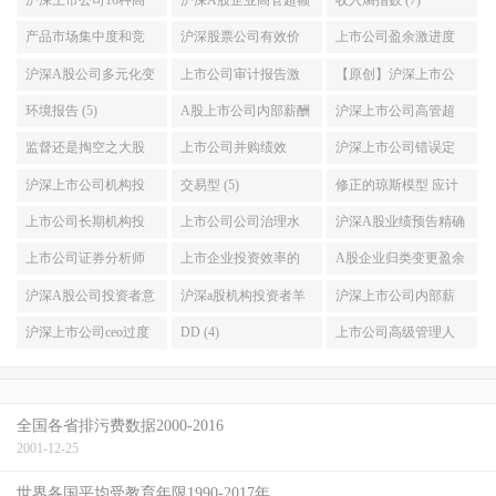
沪深上市公司16种高
沪深A股企业高管超额
收入熵指数 (7)
污染重污染企业名单
薪酬与绝对薪酬数据
产品市场集中度和竞
沪深股票公司有效价
上市公司盈余激进度
及环境信息披露EDI指
加Stata计算代码2007-
争力 Stata计算赫芬达
差和相对有效价差数
(6)
沪深A股公司多元化变
上市公司审计报告激
【原创】沪深上市公
数数据2015-2018年 (9)
2019年 (7)
尔 赫希曼HHI指数和
据和stata代码2003-
量行业数目 (6)
进性 审计质量数据
司是否披露CSR社会责
环境报告 (5)
A股上市公司内部薪酬
沪深上市公司高管超
勒纳指数 2000-2018年
2019年 (6)
stata代码结果2000-
任报告 (5)
差距 管理层平均薪酬
额在职消费 高管非货
监督还是掏空之大股
上市公司并购绩效
沪深上市公司错误定
(6)
2020年 (6)
和员工平均薪酬数据
币性私有收益数据和
东持股比列与股价崩
CAR (5)
价 资本市场定价效率
沪深上市公司机构投
交易型 (5)
修正的琼斯模型 应计
送stata代码2000-2019
stata代码2006-2019 (5)
盘风险研究数据与stata
数据stata代码2001-
资者异质性研究数据
盈余管理stata代码和数
上市公司长期机构投
上市公司公司治理水
沪深A股业绩预告精确
年 (5)
分析实证代码2008-
2021年 (5)
和stata代码2000-2021
据计算结果2000-2021
资者与短期机构投资
平主成分析法stata代码
性准确性研究分析数
上市公司证券分析师
上市企业投资效率的
A股企业归类变更盈余
2020年 (5)
年稳定型 (5)
年增加科创板公司 (5)
者持股数据stata代码
计算与数据结果2003-
据和stata代码2006-
盈余预测误差分歧度
Chen模型与Biddle模型
管理预期核心收益模
沪深A股公司投资者意
沪深a股机构投资者羊
沪深上市公司内部薪
2001-2021年 (5)
2021年 (5)
2021年 (5)
数据stata计算代码结果
数据带stata计算过程代
型数据与Stata代码
见分歧与股价效应数
群行为LSV模型实证数
酬差距与公司价值 基
沪深上市公司ceo过度
DD (4)
上市公司高级管理人
2001-2021年 (5)
码1998-2021年最优版
2000-2019年 (4)
据加stata代码2003-
据及stata代码2011-
于生命周期理论的新
自信总经理过度自信
员海外从业经历是否
(5)
2019 (4)
2019 (4)
探索2008-2019 (4)
数据stata代码2008-
提升企业的投资效率
全国各省排污费数据2000-2016
2019 (4)
数据2004-2020 (4)
2001-12-25
世界各国平均受教育年限1990-2017年