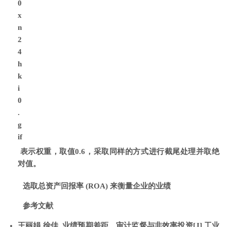
表示权重，取值0.6，采取同样的方式进行截尾处理并取绝
对值。
选取总资产回报率 (ROA) 来衡量企业的业绩
参考文献
王丽娟,徐佳. 业绩预期差距、审计监督与非效率投资[J].工业