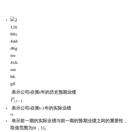
表示公司i在第t年的历史预期业绩
表示公司i在第t-1年的实际业绩
表示前一期的实际业绩与前一期的预期业绩之间的重要性，
取值范围为[0，1]。