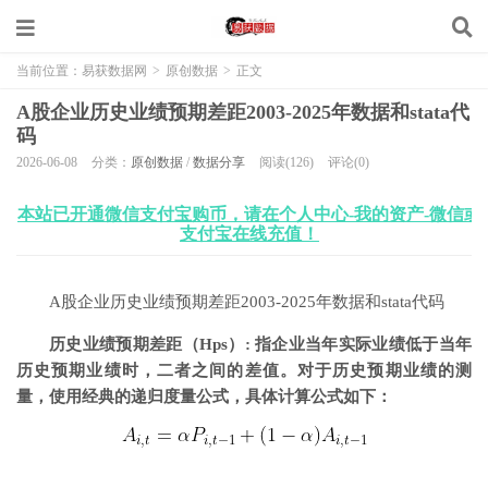
当前位置：
易获数据网
>
原创数据
>
正文
A股企业历史业绩预期差距2003-2025年数据和stata代
码
2026-06-08
分类：
原创数据
/
数据分享
阅读(126)
评论(0)
本站已开通微信支付宝购币，请在个人中心-我的资产-微信或
支付宝在线充值！
A股企业历史业绩预期差距2003-2025年数据和stata代码
历史业绩预期差距（Hps）: 指企业当年实际业绩低于当年
历史预期业绩时，二者之间的差值。对于历史预期业绩的测
量，使用经典的递归度量公式，具体计算公式如下：