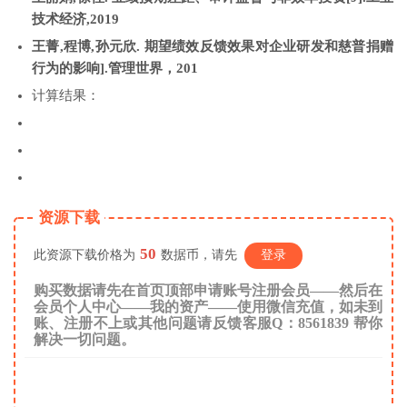
技术经济,2019
王菁,程博,孙元欣. 期望绩效反馈效果对企业研发和慈普捐赠
行为的影响].管理世界，201
计算结果：
资源下载
50
此资源下载价格为
数据币，请先
登录
购买数据请先在首页顶部申请账号注册会员——然后在
会员个人中心——我的资产——使用微信充值，如未到
账、注册不上或其他问题请反馈客服Q：8561839 帮你
解决一切问题。