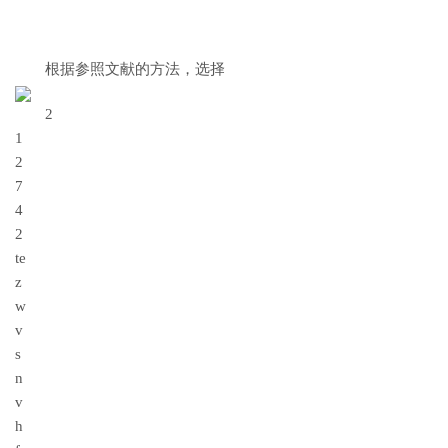
根据参照文献的方法，选择