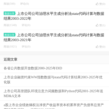
阅读(509)
评论(0)
赞(
0
)
上市公司公司治理水平主成分析法stata代码计算与数据
数据分享
结果2003-2022年
阅读(1548)
评论(0)
赞(
1
)
上市公司公司治理水平主成分析法stata代码计算与数据
数据分享
结果2003-2021年
阅读(1021)
评论(0)
赞(
0
)
近期文章
各省公共数据开放数据2000-2025年DID
上市企业融资约束WW指数数据与stata代码计算结果2003-2025年优
化版
上市公司高管团队环境注意力词频数据和Python代码2001-2025年送
MD&A文本
a股上市企业绩效熵权法净资产收益率资本积累率资产负债率总资产