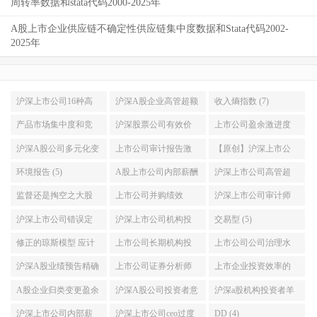
周转率数据和stata代码2000-2025年
A股上市企业供应链不确定性供应链集中度数据和Stata代码2002-
2025年
沪深上市公司16种高
沪深A股企业高管超额
收入熵指数 (7)
污染重污染企业名单
薪酬与绝对薪酬数据
产品市场集中度和竞
沪深股票公司有效价
上市公司盈余激进度
及环境信息披露EDI指
加Stata计算代码2007-
争力 Stata计算赫芬达
差和相对有效价差数
(6)
沪深A股公司多元化变
上市公司审计报告激
【原创】沪深上市公
数数据2015-2018年 (9)
2019年 (7)
尔 赫希曼HHI指数和
据和stata代码2003-
量行业数目 (6)
进性 审计质量数据
司是否披露CSR社会责
环境报告 (5)
A股上市公司内部薪酬
沪深上市公司高管超
勒纳指数 2000-2018年
2019年 (6)
stata代码结果2000-
任报告 (5)
差距 管理层平均薪酬
额在职消费 高管非货
监督还是掏空之大股
上市公司并购绩效
沪深上市公司审计师
(6)
2020年 (6)
和员工平均薪酬数据
币性私有收益数据和
东持股比列与股价崩
CAR (5)
工作量压力计算Stata代
沪深上市公司错误定
沪深上市公司机构投
交易型 (5)
送stata代码2000-2019
stata代码2006-2019 (5)
盘风险研究数据与stata
码与数据结果2000-
价 资本市场定价效率
资者异质性研究数据
修正的琼斯模型 应计
上市公司长期机构投
上市公司公司治理水
年 (5)
分析实证代码2008-
2021 (5)
数据stata代码2001-
和stata代码2000-2021
盈余管理stata代码和数
资者与短期机构投资
平主成分析法stata代码
沪深A股业绩预告精确
上市公司证券分析师
上市企业投资效率的
2020年 (5)
2021年 (5)
年稳定型 (5)
据计算结果2000-2021
者持股数据stata代码
计算与数据结果2003-
性准确性研究分析数
盈余预测误差分歧度
Chen模型与Biddle模型
A股企业归类变更盈余
沪深A股公司投资者意
沪深a股机构投资者羊
年增加科创板公司 (5)
2001-2021年 (5)
2021年 (5)
据和stata代码2006-
数据stata计算代码结果
数据带stata计算过程代
管理预期核心收益模
见分歧与股价效应数
群行为LSV模型实证数
沪深上市公司内部薪
沪深上市公司ceo过度
DD (4)