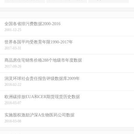
2021年 (5)
2001-2021年 (5)
码1998-2021年最优版
型数据与Stata代码
据加stata代码2003-
据及stata代码2011-
酬差距与公司价值 基
自信总经理过度自信
(5)
2000-2019年 (4)
2019 (4)
2019 (4)
于生命周期理论的新
数据stata代码2008-
全国各省排污费数据2000-2016
探索2008-2019 (4)
2019 (4)
2001-12-25
世界各国平均受教育年限1990-2017年
2017-03-31
商品房住宅销售价格288个地级市年度数据
2017-09-26
润灵环球社会责任报告评级数据库2009年
2018-02-22
欧洲碳排放EUA和CER期货现货历史数据
2018-03-07
实施股权激励沪深A生物医药公司数据
2018-03-08