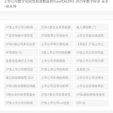
上市公司数字化转型程度数据和Stata代码2001-2025年数字经济 吴非
+张永珅
沪深上市公司16种高
沪深A股企业高管超额
收入熵指数 (7)
污染重污染企业名单
薪酬与绝对薪酬数据
产品市场集中度和竞
沪深股票公司有效价
上市公司盈余激进度
及环境信息披露EDI指
加Stata计算代码2007-
争力 Stata计算赫芬达
差和相对有效价差数
(6)
沪深A股公司多元化变
上市公司审计报告激
【原创】沪深上市公
数数据2015-2018年 (9)
2019年 (7)
尔 赫希曼HHI指数和
据和stata代码2003-
量行业数目 (6)
进性 审计质量数据
司是否披露CSR社会责
环境报告 (5)
A股上市公司内部薪酬
沪深上市公司高管超
勒纳指数 2000-2018年
2019年 (6)
stata代码结果2000-
任报告 (5)
差距 管理层平均薪酬
额在职消费 高管非货
监督还是掏空之大股
上市公司并购绩效
沪深上市公司审计师
(6)
2020年 (6)
和员工平均薪酬数据
币性私有收益数据和
东持股比列与股价崩
CAR (5)
工作量压力计算Stata代
沪深上市公司错误定
沪深上市公司机构投
交易型 (5)
送stata代码2000-2019
stata代码2006-2019 (5)
盘风险研究数据与stata
码与数据结果2000-
价 资本市场定价效率
资者异质性研究数据
修正的琼斯模型 应计
上市公司长期机构投
上市公司公司治理水
年 (5)
分析实证代码2008-
2021 (5)
数据stata代码2001-
和stata代码2000-2021
盈余管理stata代码和数
资者与短期机构投资
平主成分析法stata代码
沪深A股业绩预告精确
上市公司证券分析师
上市企业投资效率的
2020年 (5)
2021年 (5)
年稳定型 (5)
据计算结果2000-2021
者持股数据stata代码
计算与数据结果2003-
性准确性研究分析数
盈余预测误差分歧度
Chen模型与Biddle模型
A股企业归类变更盈余
沪深A股公司投资者意
沪深a股机构投资者羊
年增加科创板公司 (5)
2001-2021年 (5)
2021年 (5)
据和stata代码2006-
数据stata计算代码结果
数据带stata计算过程代
管理预期核心收益模
见分歧与股价效应数
群行为LSV模型实证数
沪深上市公司内部薪
沪深上市公司ceo过度
DD (4)
2021年 (5)
2001-2021年 (5)
码1998-2021年最优版
型数据与Stata代码
据加stata代码2003-
据及stata代码2011-
酬差距与公司价值 基
自信总经理过度自信