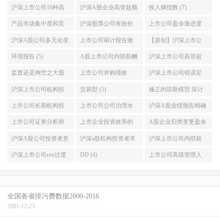
沪深上市公司16种高
沪深A股企业高管超额
收入熵指数 (7)
污染重污染企业名单
薪酬与绝对薪酬数据
产品市场集中度和竞
沪深股票公司有效价
上市公司盈余激进度
及环境信息披露EDI指
加Stata计算代码2007-
争力 Stata计算赫芬达
差和相对有效价差数
(6)
沪深A股公司多元化变
上市公司审计报告激
【原创】沪深上市公
数数据2015-2018年 (9)
2019年 (7)
尔 赫希曼HHI指数和
据和stata代码2003-
量行业数目 (6)
进性 审计质量数据
司是否披露CSR社会责
环境报告 (5)
A股上市公司内部薪酬
沪深上市公司高管超
勒纳指数 2000-2018年
2019年 (6)
stata代码结果2000-
任报告 (5)
差距 管理层平均薪酬
额在职消费 高管非货
监督还是掏空之大股
上市公司并购绩效
沪深上市公司错误定
(6)
2020年 (6)
和员工平均薪酬数据
币性私有收益数据和
东持股比列与股价崩
CAR (5)
价 资本市场定价效率
沪深上市公司机构投
交易型 (5)
修正的琼斯模型 应计
送stata代码2000-2019
stata代码2006-2019 (5)
盘风险研究数据与stata
数据stata代码2001-
资者异质性研究数据
盈余管理stata代码和数
上市公司长期机构投
上市公司公司治理水
沪深A股业绩预告精确
年 (5)
分析实证代码2008-
2021年 (5)
和stata代码2000-2021
据计算结果2000-2021
资者与短期机构投资
平主成分析法stata代码
性准确性研究分析数
上市公司证券分析师
上市企业投资效率的
A股企业归类变更盈余
2020年 (5)
年稳定型 (5)
年增加科创板公司 (5)
者持股数据stata代码
计算与数据结果2003-
据和stata代码2006-
盈余预测误差分歧度
Chen模型与Biddle模型
管理预期核心收益模
沪深A股公司投资者意
沪深a股机构投资者羊
沪深上市公司内部薪
2001-2021年 (5)
2021年 (5)
2021年 (5)
数据stata计算代码结果
数据带stata计算过程代
型数据与Stata代码
见分歧与股价效应数
群行为LSV模型实证数
酬差距与公司价值 基
沪深上市公司ceo过度
DD (4)
上市公司高级管理人
2001-2021年 (5)
码1998-2021年最优版
2000-2019年 (4)
据加stata代码2003-
据及stata代码2011-
于生命周期理论的新
自信总经理过度自信
员海外从业经历是否
(5)
2019 (4)
2019 (4)
探索2008-2019 (4)
数据stata代码2008-
提升企业的投资效率
全国各省排污费数据2000-2016
2019 (4)
数据2004-2020 (4)
2001-12-25